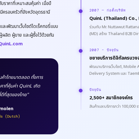
ราคาที่เหมาะสมคุ้มค่า เมื่อปี
2007 — ก่อตั้งบริษัท
ครอบครัวที่จังหวัดอุดรธานี
QuinL (Thailand) Co., 
างและพัฒนาเว็บไซต์ไดเร็คทอรี่แบบ
ร่วมกับ Mr. Nuttawut Rattan
(MD) สร้าง Thailand B2B Di
ลิต ผู้ขาย และผู้ซื้อไว้ด้วยกัน
uinL.com
2007 – ปัจจุบัน
ขยายบริการดิจิทัลครบวง
พัฒนาบริการเว็บไซต์, Mobil
Delivery System และ Tae
ินค้าไทยมาตลอด ทั้งการ
าที่คุ้มค่า QuinL เกิด
ปัจจุบัน
งที่ดีที่สุดของไทย"
2,500+ สมาชิกองค์กร
สินค้าและบริการกว่า 100,000
smolen
ds (Dutch)