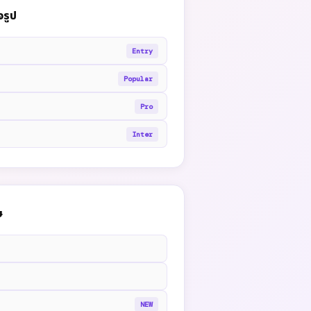
จรูป
Entry
Popular
Pro
Inter
ษ
NEW