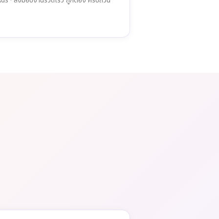
ds · ส่งมอบงานรวดเร็ว ถูกต้อง ครบถ้วน