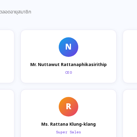
าตลอดอายุสมาชิก
N
Mr. Nuttawut Rattanaphikasirithip
CEO
R
Ms. Rattana Klung-klang
Super Sales