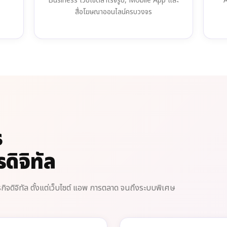
Business เว็บไซต์สำเร็จรูป, Mobile App และ
A
สื่อโฆษณาออนไลน์ครบวงจร
ร
ดิจิทัล
จดิจิทัล ตั้งแต่เว็บไซต์ แอพ การตลาด จนถึงระบบพิเศษ