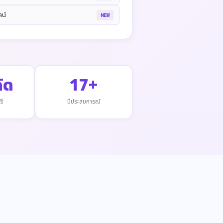
น์
NEW
ัด
17+
รี
ปีประสบการณ์